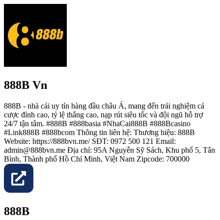
888B Vn
888B - nhà cái uy tín hàng đầu châu Á, mang đến trải nghiệm cá
cược đỉnh cao, tỷ lệ thắng cao, nạp rút siêu tốc và đội ngũ hỗ trợ
24/7 tận tâm. #888B #888basia #NhaCai888B #888Bcasino
#Link888B #888bcom Thông tin liên hệ: Thương hiệu: 888B
Website: https://888bvn.me/ SĐT: 0972 500 121 Email:
admin@888bvn.me Địa chỉ: 95A Nguyễn Sỹ Sách, Khu phố 5, Tân
Bình, Thành phố Hồ Chí Minh, Việt Nam Zipcode: 700000
888B